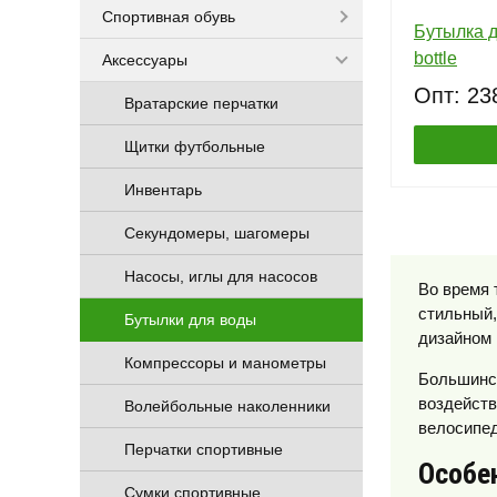
Спортивная обувь
Бутылка 
bottle
Аксессуары
Опт: 23
Вратарские перчатки
Щитки футбольные
Инвентарь
Секундомеры, шагомеры
Насосы, иглы для насосов
Во время 
стильный,
Бутылки для воды
дизайном 
Компрессоры и манометры
Большинст
воздейств
Волейбольные наколенники
велосипед
Перчатки спортивные
Особе
Сумки спортивные