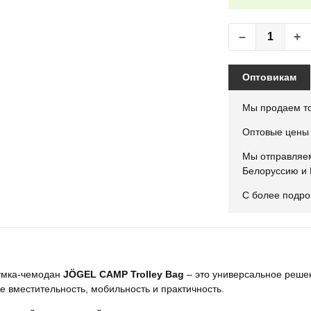
–
+
Оптовикам
Мы продаем т
Оптовые цены 
Мы отправляем
Белоруссию и 
С более подр
умка-чемодан
JÖGEL CAMP Trolley Bag
– это универсальное решен
бе вместительность, мобильность и практичность.