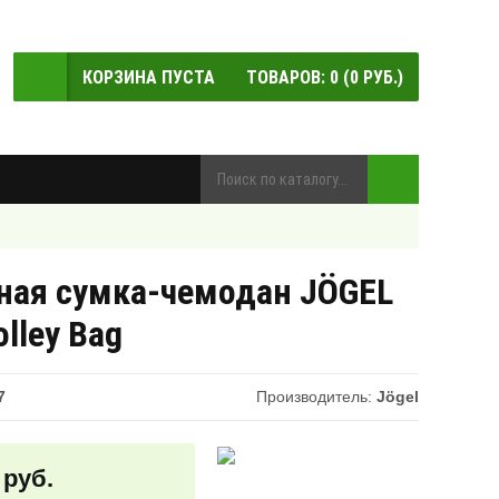
КОРЗИНА ПУСТА
ТОВАРОВ:
0
(
0
РУБ.)
ная сумка-чемодан JÖGEL
lley Bag
7
Производитель:
Jögel
 руб.