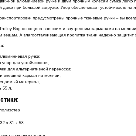
движной алюминиевой ручке и двум прочным колесам сумка легко 
ой даже при большой загрузке. Упор обеспечивает устойчивость н
ранспортировки предусмотрены прочные тканевые ручки – вы всег
olley Bag оснащена внешним и внутренним карманами на молнии 
 вещам. А влагоотталкивающая пропитка ткани надежно защитит с
а:
алюминиевая ручка;
и упор для устойчивости;
чки для альтернативной переноски;
и внешний карман на молнии;
ецаемый материал;
 55 л.
стики:
полиэстер
32 х 31 х 58
 пакет c клеевым краем