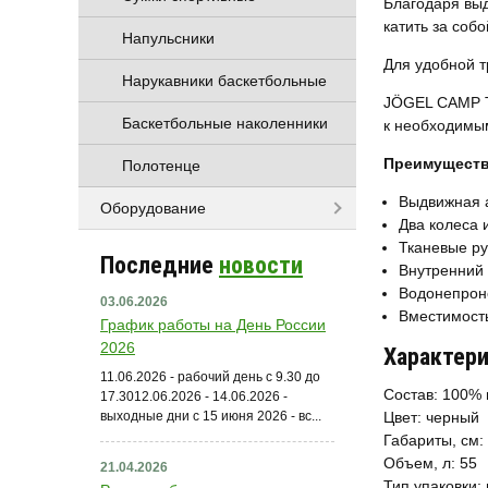
Благодаря вы
катить за соб
Напульсники
Для удобной т
Нарукавники баскетбольные
JÖGEL CAMP Tr
Баскетбольные наколенники
к необходимым
Преимуществ
Полотенце
Выдвижная 
Оборудование
Два колеса 
Тканевые ру
Последние
новости
Внутренний 
Водонепрон
03.06.2026
Вместимость
График работы на День России
2026
Характери
11.06.2026 - рабочий день с 9.30 до
Состав: 100% 
17.3012.06.2026 - 14.06.2026 -
выходные дни с 15 июня 2026 - вс...
Цвет: черный
Габариты, см: 
Объем, л: 55
21.04.2026
Тип упаковки: