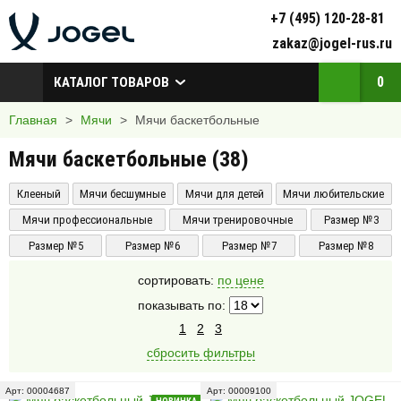
+7 (495) 120-28-81
zakaz@jogel-rus.ru
0
КАТАЛОГ ТОВАРОВ
Главная
>
Мячи
>
Мячи баскетбольные
Мячи баскетбольные (
38
)
Клееный
Мячи бесшумные
Мячи для детей
Мячи любительские
Мячи профессиональные
Мячи тренировочные
Размер №3
Размер №5
Размер №6
Размер №7
Размер №8
сортировать:
по цене
показывать по:
1
2
3
сбросить фильтры
Арт: 00004687
Арт: 00009100