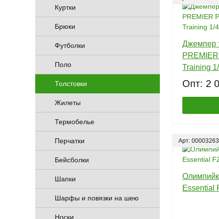
Куртки
Брюки
Джемпер 
Футболки
PREMIER 
Поло
Training 1
Опт: 2 
Толстовки
Жилеты
Термобелье
Перчатки
Арт: 00003263
Бейсболки
Олимпийк
Шапки
Essential 
Шарфы и повязки на шею
Носки