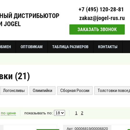
+7 (495) 120-28-81
НЫЙ ДИСТРИБЬЮТОР
zakaz@jogel-rus.ru
 JOGEL
ЗАКАЗАТЬ ЗВОНОК
 ОБМЕН
ОПТОВИКАМ
ТАБЛИЦА РАЗМЕРОВ
КОНТАКТЫ
вки (
21
)
Логонсливы
Олимпийки
Сборная России
Толстовки повсе
:
по цене
показывать по:
1
2
Арт: 00006819/00006820