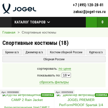
+7 (495) 120-28-81
zakaz@jogel-rus.ru
0
КАТАЛОГ ТОВАРОВ
Главная
>
Спортивные костюмы
Спортивные костюмы (
18
)
Брюки в/з
Джемпер в/з
Костюм сборной России
Куртка в/з
Сборная России
сортировать:
по цене
показывать по:
сбросить фильтры
Арт: 00009986
Арт: 00005069
НОВИНКА
НОВИНКА
Куртка ветрозащитная Jögel CAMP 2